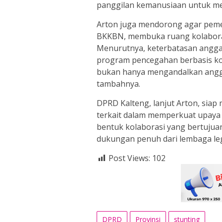
panggilan kemanusiaan untuk men
Arton juga mendorong agar pemer
BKKBN, membuka ruang kolabora
Menurutnya, keterbatasan angga
program pencegahan berbasis ko
bukan hanya mengandalkan anggara
tambahnya.
DPRD Kalteng, lanjut Arton, sia
terkait dalam memperkuat upaya 
bentuk kolaborasi yang bertuju
dukungan penuh dari lembaga legi
Post Views:
102
DPRD
Provinsi
stunting