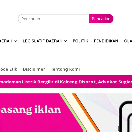
Pencarian
AERAH
LEGISLATIF DAERAH
POLITIK
PENDIDIKAN
OL
ode Etik
Disclaimer
Tentang Kami
ilir di Kalteng Disorot, Advokat Sugiansyah Desak Pemerin