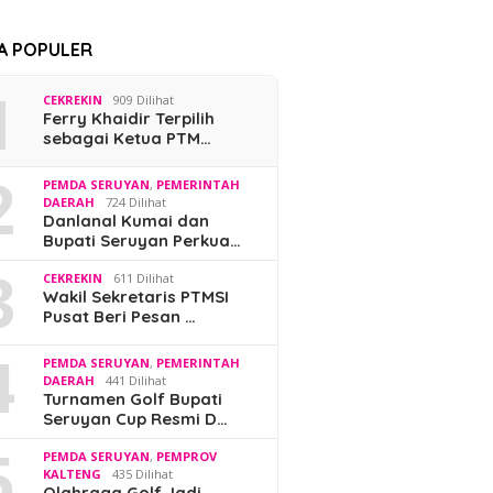
TA POPULER
1
CEKREKIN
909 Dilihat
Ferry Khaidir Terpilih
sebagai Ketua PTM…
2
PEMDA SERUYAN
,
PEMERINTAH
DAERAH
724 Dilihat
Danlanal Kumai dan
Bupati Seruyan Perkua…
3
CEKREKIN
611 Dilihat
Wakil Sekretaris PTMSI
Pusat Beri Pesan …
4
PEMDA SERUYAN
,
PEMERINTAH
DAERAH
441 Dilihat
Turnamen Golf Bupati
Seruyan Cup Resmi D…
5
PEMDA SERUYAN
,
PEMPROV
KALTENG
435 Dilihat
Olahraga Golf Jadi