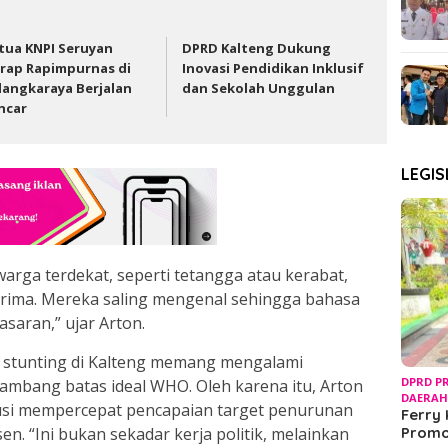
tua KNPI Seruyan
DPRD Kalteng Dukung
rap Rapimpurnas di
Inovasi Pendidikan Inklusif
langkaraya Berjalan
dan Sekolah Unggulan
ncar
LEGIS
 warga terdekat, seperti tetangga atau kerabat,
erima. Mereka saling mengenal sehingga bahasa
saran,” ujar Arton.
 stunting di Kalteng memang mengalami
DPRD P
ambang batas ideal WHO. Oleh karena itu, Arton
DAERA
usi mempercepat pencapaian target penurunan
Ferry 
en. “Ini bukan sekadar kerja politik, melainkan
Prom