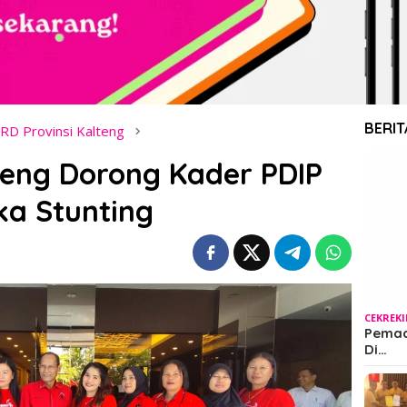
BERIT
RD Provinsi Kalteng
teng Dorong Kader PDIP
ka Stunting
CEKREK
Pemada
Di…