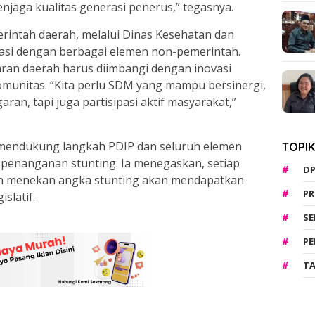
jaga kualitas generasi penerus,” tegasnya.
intah daerah, melalui Dinas Kesehatan dan
si dengan berbagai elemen non-pemerintah.
ran daerah harus diimbangi dengan inovasi
munitas. “Kita perlu SDM yang mampu bersinergi,
n, tapi juga partisipasi aktif masyarakat,”
p mendukung langkah PDIP dan seluruh elemen
TOPI
penanganan stunting. Ia menegaskan, setiap
D
an menekan angka stunting akan mendapatkan
PR
slatif.
S
PE
TA