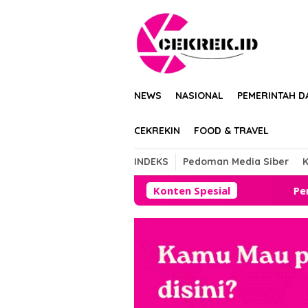
Loncat
tutup
ke
konten
NEWS
NASIONAL
PEMERINTAH D
CEKREKIN
FOOD & TRAVEL
INDEKS
Pedoman Media Siber
K
Konten Spesial
Pemadaman Listrik Berg