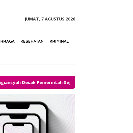
tutup
JUMAT, 7 AGUSTUS 2026
AHRAGA
KESEHATAN
KRIMINAL
ak Pemerintah Segera Hadirkan Solusi
Legalitas Ke