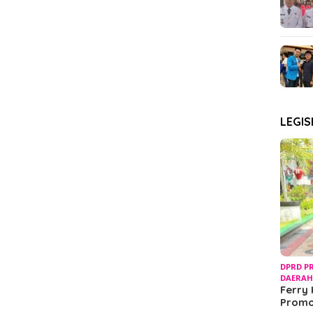
LEGIS
DPRD P
DAERA
Ferry 
Prom