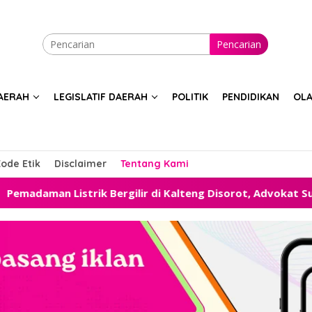
Pencarian
AERAH
LEGISLATIF DAERAH
POLITIK
PENDIDIKAN
OL
ode Etik
Disclaimer
Tentang Kami
strik Bergilir di Kalteng Disorot, Advokat Sugiansyah Des