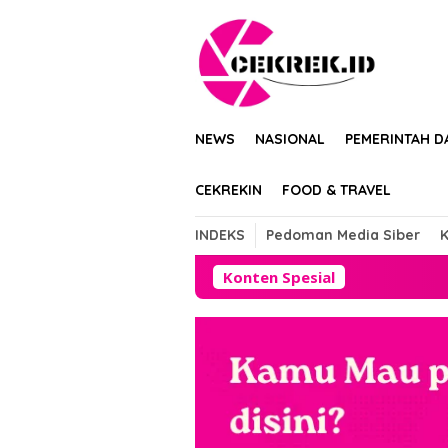
Loncat
tutup
ke
konten
NEWS
NASIONAL
PEMERINTAH D
CEKREKIN
FOOD & TRAVEL
INDEKS
Pedoman Media Siber
K
Konten Spesial
Pemadaman Li