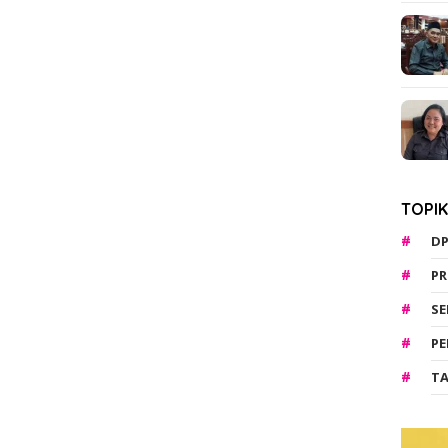
TOPI
D
PR
S
PE
TA