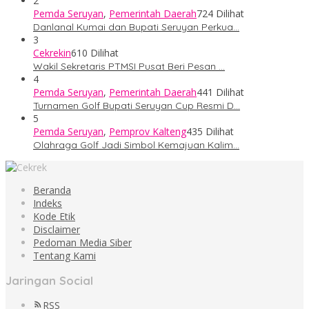
2
Pemda Seruyan
,
Pemerintah Daerah
724 Dilihat
Danlanal Kumai dan Bupati Seruyan Perkua…
3
Cekrekin
610 Dilihat
Wakil Sekretaris PTMSI Pusat Beri Pesan …
4
Pemda Seruyan
,
Pemerintah Daerah
441 Dilihat
Turnamen Golf Bupati Seruyan Cup Resmi D…
5
Pemda Seruyan
,
Pemprov Kalteng
435 Dilihat
Olahraga Golf Jadi Simbol Kemajuan Kalim…
Beranda
Indeks
Kode Etik
Disclaimer
Pedoman Media Siber
Tentang Kami
Jaringan Social
RSS