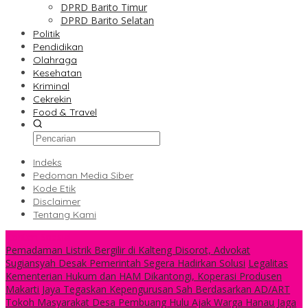
DPRD Barito Timur
DPRD Barito Selatan
Politik
Pendidikan
Olahraga
Kesehatan
Kriminal
Cekrekin
Food & Travel
Indeks
Pedoman Media Siber
Kode Etik
Disclaimer
Tentang Kami
Konten Spesial
Pemadaman Listrik Bergilir di Kalteng Disorot, Advokat
Sugiansyah Desak Pemerintah Segera Hadirkan Solusi
Legalitas
Kementerian Hukum dan HAM Dikantongi, Koperasi Produsen
Makarti Jaya Tegaskan Kepengurusan Sah Berdasarkan AD/ART
Tokoh Masyarakat Desa Pembuang Hulu Ajak Warga Hanau Jaga