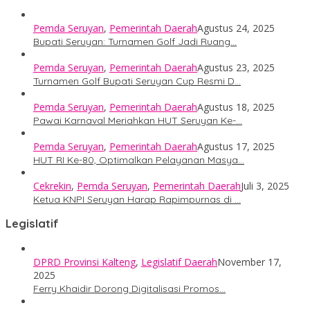
Pemda Seruyan
,
Pemerintah Daerah
Agustus 24, 2025
Bupati Seruyan: Turnamen Golf Jadi Ruang…
Pemda Seruyan
,
Pemerintah Daerah
Agustus 23, 2025
Turnamen Golf Bupati Seruyan Cup Resmi D…
Pemda Seruyan
,
Pemerintah Daerah
Agustus 18, 2025
Pawai Karnaval Meriahkan HUT Seruyan Ke-…
Pemda Seruyan
,
Pemerintah Daerah
Agustus 17, 2025
HUT RI Ke-80, Optimalkan Pelayanan Masya…
Cekrekin
,
Pemda Seruyan
,
Pemerintah Daerah
Juli 3, 2025
Ketua KNPI Seruyan Harap Rapimpurnas di …
Legislatif
DPRD Provinsi Kalteng
,
Legislatif Daerah
November 17,
2025
Ferry Khaidir Dorong Digitalisasi Promos…