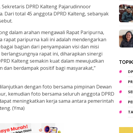
, Sekretaris DPRD Kalteng Pajarudinnoor
. Dari total 45 anggota DPRD Kalteng, sebanyak
sebut.
ong dalam arahan mengawali Rapat Paripurna,
rapat paripurna kali ini adalah mendengarkan
bagai bagian dari penyampaian visi dan misi
berlangsungnya rapat ini, diharapkan sinergi
 DPRD Kalteng semakin kuat dalam mewujudkan
TOPI
 dan berdampak positif bagi masyarakat,”
D
PR
, dilanjutkan dengan foto bersama pimpinan Dewan
S
nur, kemudian foto bersama seluruh anggota DPRD
n dapat meningkatkan kerja sama antara pemerintah
PE
eng. (Yma)
TA