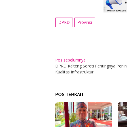
DPRD
Provinsi
Navigasi
Pos sebelumnya
DPRD Kalteng Soroti Pentingnya Peni
pos
Kualitas Infrastruktur
POS TERKAIT