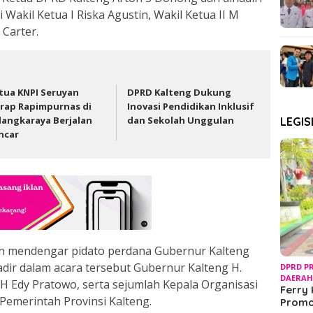
 Wakil Ketua I Riska Agustin, Wakil Ketua II M
 Carter.
tua KNPI Seruyan
DPRD Kalteng Dukung
rap Rapimpurnas di
Inovasi Pendidikan Inklusif
langkaraya Berjalan
dan Sekolah Unggulan
LEGIS
ncar
an mendengar pidato perdana Gubernur Kalteng
dir dalam acara tersebut Gubernur Kalteng H.
DPRD P
DAERA
H Edy Pratowo, serta sejumlah Kepala Organisasi
Ferry 
Pemerintah Provinsi Kalteng.
Prom