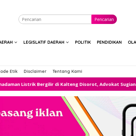
Pencarian
AERAH
LEGISLATIF DAERAH
POLITIK
PENDIDIKAN
OL
ode Etik
Disclaimer
Tentang Kami
gilir di Kalteng Disorot, Advokat Sugiansyah Desak Pemeri