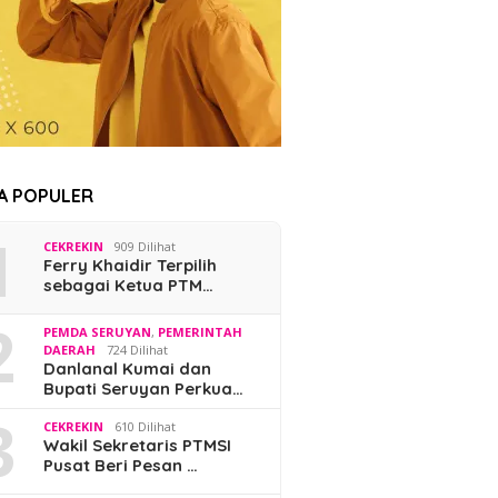
TA POPULER
1
CEKREKIN
909 Dilihat
Ferry Khaidir Terpilih
sebagai Ketua PTM…
2
PEMDA SERUYAN
,
PEMERINTAH
DAERAH
724 Dilihat
Danlanal Kumai dan
Bupati Seruyan Perkua…
3
CEKREKIN
610 Dilihat
Wakil Sekretaris PTMSI
Pusat Beri Pesan …