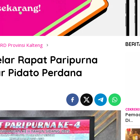
BERIT
RD Provinsi Kalteng
lar Rapat Paripurna
r Pidato Perdana
CEKREK
Pemada
Di…