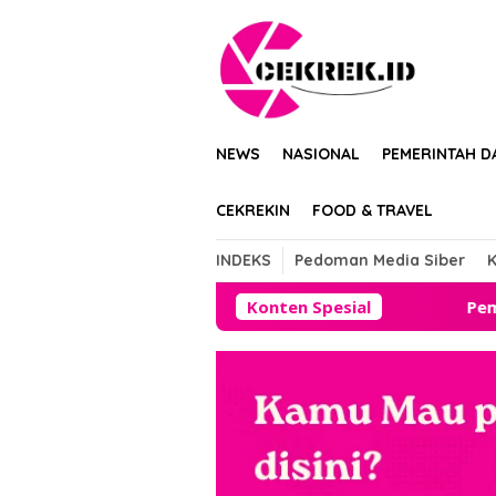
Loncat
tutup
ke
konten
NEWS
NASIONAL
PEMERINTAH D
CEKREKIN
FOOD & TRAVEL
INDEKS
Pedoman Media Siber
K
Konten Spesial
Pemadaman Listrik Ber