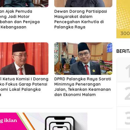
an Ajak Pemuda
Dewan Dorong Partisipasi
eng Jadi Motor
Masyarakat dalam
bahan dan Penjaga
Pencegahan Karhutla di
i Kebangsaan
Palangka Raya
BERI
l Ketua Komisi I Dorong
DPRD Palangka Raya Soroti
o Fokus Garap Potensi
Minimnya Penerangan
omi Lokal Palangka
Jalan, Tekankan Keamanan
a
dan Ekonomi Malam