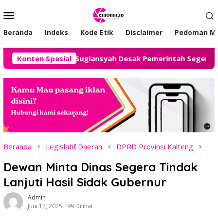
Loncat
Menu
ke
Mobile
konten
Beranda
Indeks
Kode Etik
Disclaimer
Pedoman Me
ot, Advokat Sugiansyah Desak Pemerintah Segera Hadirkan S
Konten Spesial
Beranda
Legislatif Daerah
DPRD Provinsi Kalteng
Dewan Minta Dinas Segera Tindak
Lanjuti Hasil Sidak Gubernur
Admin
Juni 12, 2025
99 Dilihat