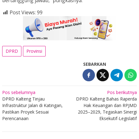
bertanggung jawab,” pungkasnya.
Post Views:
99
DPRD
Provinsi
SEBARKAN
Navigasi
Pos sebelumnya
Pos berikutnya
DPRD Kalteng Tinjau
DPRD Kalteng Bahas Raperda
pos
Infrastruktur Jalan di Katingan,
Hak Keuangan dan RPJMD
Pastikan Proyek Sesuai
2025–2029, Tegaskan Sinergi
Perencanaan
Eksekutif-Legislatif