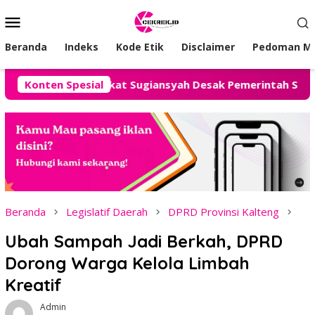
Loncat
Menu
ke
Mobile
konten
Beranda
Indeks
Kode Etik
Disclaimer
Pedoman Me
rot, Advokat Sugiansyah Desak Pemerintah Segera Hadirkan 
Konten Spesial
Beranda
Legislatif Daerah
DPRD Provinsi Kalteng
Ubah Sampah Jadi Berkah, DPRD
Dorong Warga Kelola Limbah
Kreatif
Admin