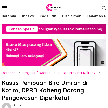
Loncat
Menu
ke
Mobile
konten
Beranda
Indeks
Kode Etik
Disclaimer
Pedoman Me
ot, Advokat Sugiansyah Desak Pemerintah Segera Hadirkan S
Konten Spesial
Beranda
Legislatif Daerah
DPRD Provinsi Kalteng
Kasus Penipuan Biro Umrah di
Kotim, DPRD Kalteng Dorong
Pengawasan Diperketat
Admin