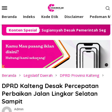
Loncat
Menu
ke
Mobile
konten
Beranda
Indeks
Kode Etik
Disclaimer
Pedoman Me
Advokat Sugiansyah Desak Pemerintah Segera Hadirkan Solus
Konten Spesial
Beranda
Legislatif Daerah
DPRD Provinsi Kalteng
DPRD Kalteng Desak Percepatan
Perbaikan Jalan Lingkar Selatan
Sampit
Admin