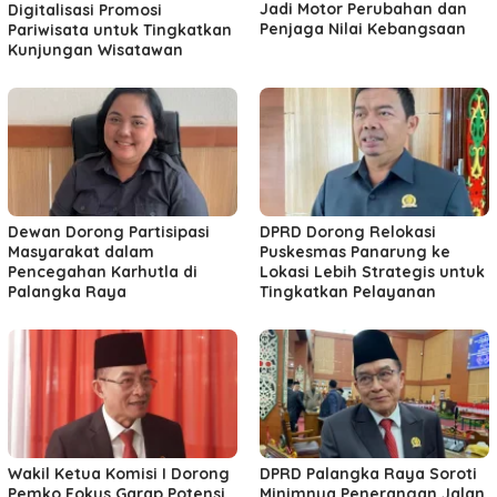
Jadi Motor Perubahan dan
Digitalisasi Promosi
Penjaga Nilai Kebangsaan
Pariwisata untuk Tingkatkan
Kunjungan Wisatawan
Dewan Dorong Partisipasi
DPRD Dorong Relokasi
Masyarakat dalam
Puskesmas Panarung ke
Pencegahan Karhutla di
Lokasi Lebih Strategis untuk
Palangka Raya
Tingkatkan Pelayanan
Wakil Ketua Komisi I Dorong
DPRD Palangka Raya Soroti
Pemko Fokus Garap Potensi
Minimnya Penerangan Jalan,