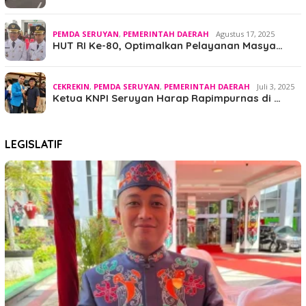
PEMDA SERUYAN
,
PEMERINTAH DAERAH
Agustus 17, 2025
HUT RI Ke-80, Optimalkan Pelayanan Masya…
CEKREKIN
,
PEMDA SERUYAN
,
PEMERINTAH DAERAH
Juli 3, 2025
Ketua KNPI Seruyan Harap Rapimpurnas di …
LEGISLATIF