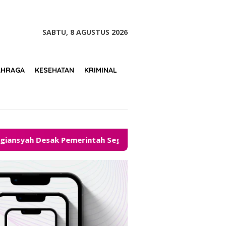
tutup
SABTU, 8 AGUSTUS 2026
AHRAGA
KESEHATAN
KRIMINAL
erintah Segera Hadirkan Solusi
Legalitas Kementeri