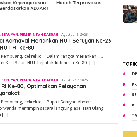
h Terprovokasi
Mudah Terprovokasi
Wisa
 SERUYAN
,
PEMERINTAH DAERAH
Admin
Agustus 18, 2025
ai Karnaval Meriahkan HUT Seruyan Ke-23
HUT RI ke-80
 Pembuang, cekrek.id – Dalam rangka meriahkan HUT
an Ke-23 dan HUT Republik Indonesia Ke-80, […]
TOPI
D
 SERUYAN
,
PEMERINTAH DAERAH
Admin
Agustus 17, 2025
PR
RI Ke-80, Optimalkan Pelayanan
yarakat
S
 Pembuang, cekrek.id – Bupati Seruyan Ahmad
PE
orwanda memimpin secara langsung apel Hari Ulang
 […]
TA