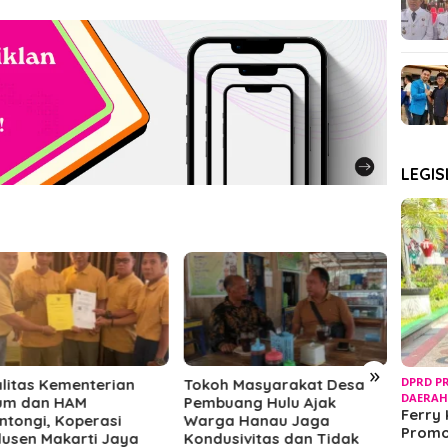
LEGIS
»
DPRD P
h Masyarakat Desa
Tokoh Masyarakat Desa
Ferry
DAERA
uang Hulu Ajak
Pembuang Hulu Ajak
Digita
Ferry 
ga Hanau Jaga
Warga Hanau Jaga
Pariw
Prom
usivitas dan Tidak
Kondusivitas dan Tidak
Tingk