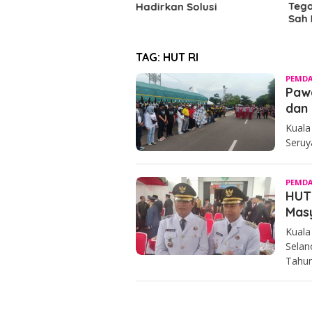
Tegaskan Kepengurusan
Muda
irkan Solusi
Sah Berdasarkan AD/ART
TAG:
HUT RI
PEMDA
Paw
dan 
Kuala
Seruy
PEMDA
HUT 
Mas
Kuala
Selan
Tahun