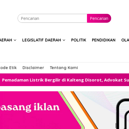
Pencarian
AERAH
LEGISLATIF DAERAH
POLITIK
PENDIDIKAN
OL
ode Etik
Disclaimer
Tentang Kami
Bergilir di Kalteng Disorot, Advokat Sugiansyah Desak Pem