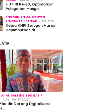
HUT RI Ke-80, Optimalkan
Pelayanan Masya…
CEKREKIN
,
PEMDA SERUYAN
,
PEMERINTAH DAERAH
Juli 3, 2025
Ketua KNPI Seruyan Harap
Rapimpurnas di …
LATIF
ROVINSI KALTENG
,
LEGISLATIF
Legalit
 Khaidir Dorong
Pemadaman Listrik Bergilir
H
November 17, 2025
Hukum 
lisasi Promosi
di Kalteng Disorot,
Khaidir Dorong Digitalisasi
Dikanto
isata untuk
Advokat Sugiansyah Desak
os…
Produs
atkan Kunjungan
Pemerintah Segera