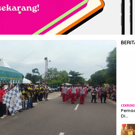
BERIT
CEKREK
Pemada
Di…