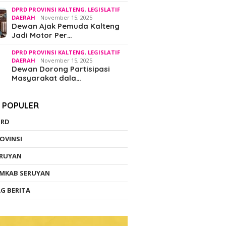
Tegask
tawan
Hadirkan Solusi
DPRD PROVINSI KALTENG
,
LEGISLATIF
Sah Be
DAERAH
November 15, 2025
Dewan Ajak Pemuda Kalteng
Jadi Motor Per…
DPRD PROVINSI KALTENG
,
LEGISLATIF
DAERAH
November 15, 2025
Dewan Dorong Partisipasi
Masyarakat dala…
K POPULER
PRD
OVINSI
ERUYAN
MKAB SERUYAN
G BERITA