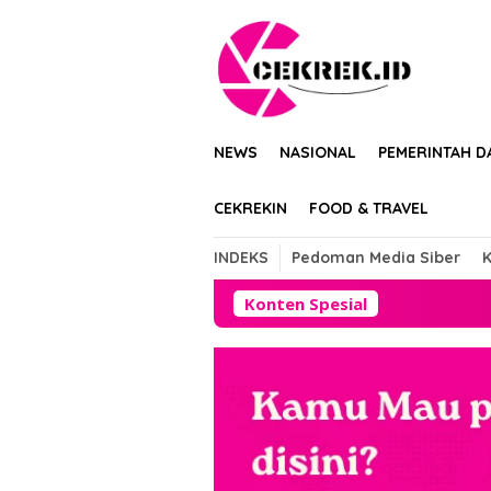
Loncat
tutup
ke
konten
NEWS
NASIONAL
PEMERINTAH D
CEKREKIN
FOOD & TRAVEL
INDEKS
Pedoman Media Siber
K
Konten Spesial
Pemadaman Listrik 