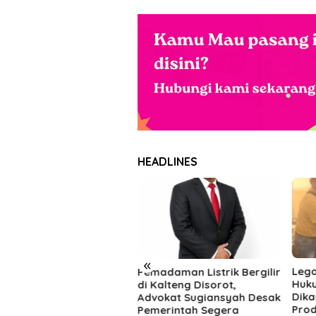
HEADLINES
«
Legalitas Kementerian
Toko
adaman Listrik Bergilir
Hukum dan HAM
Pemb
Kalteng Disorot,
Dikantongi, Koperasi
War
vokat Sugiansyah Desak
Produsen Makarti Jaya
Kond
merintah Segera