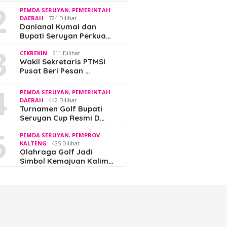
2
PEMDA SERUYAN
,
PEMERINTAH
DAERAH
724 Dilihat
Danlanal Kumai dan
Bupati Seruyan Perkua…
3
CEKREKIN
611 Dilihat
Wakil Sekretaris PTMSI
Pusat Beri Pesan …
4
PEMDA SERUYAN
,
PEMERINTAH
DAERAH
442 Dilihat
Turnamen Golf Bupati
Seruyan Cup Resmi D…
5
PEMDA SERUYAN
,
PEMPROV
KALTENG
435 Dilihat
Olahraga Golf Jadi
Simbol Kemajuan Kalim…