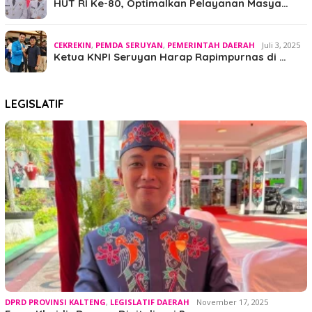
HUT RI Ke-80, Optimalkan Pelayanan Masya…
CEKREKIN
,
PEMDA SERUYAN
,
PEMERINTAH DAERAH
Juli 3, 2025
Ketua KNPI Seruyan Harap Rapimpurnas di …
LEGISLATIF
DPRD PROVINSI KALTENG
,
LEGISLATIF DAERAH
November 17, 2025