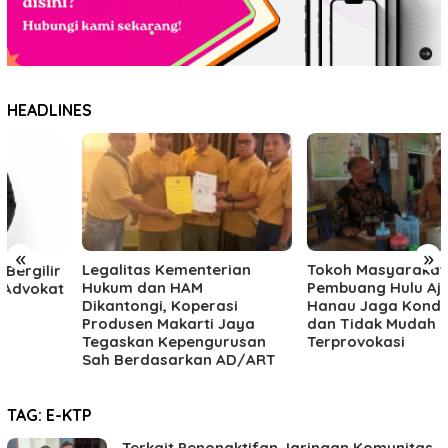
HEADLINES
«
»
Legalitas Kementerian
Tokoh Masyarakat Desa
Hukum dan HAM
Pembuang Hulu Ajak Warga
Dikantongi, Koperasi
Hanau Jaga Kondusivitas
Produsen Makarti Jaya
dan Tidak Mudah
Tegaskan Kepengurusan
Terprovokasi
Sah Berdasarkan AD/ART
TAG:
E-KTP
Terkait Penonaktifan Jaringan Komunitas